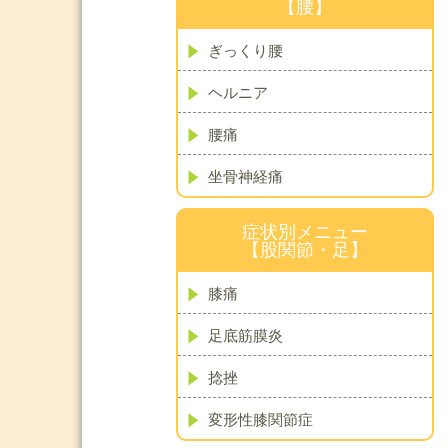
【腰】
ぎっくり腰
ヘルニア
腰痛
坐骨神経痛
症状別メニュー
【股関節・足】
膝痛
足底筋膜炎
捻挫
変形性膝関節症